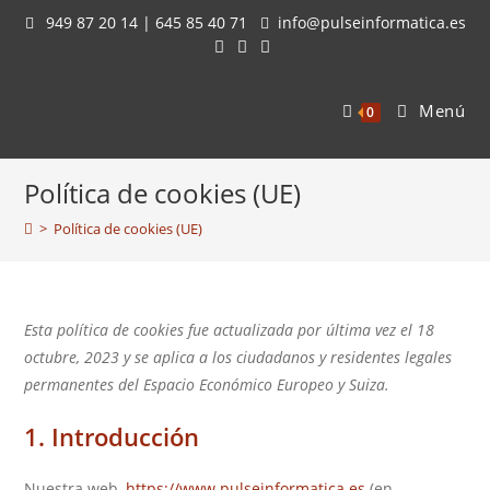
Saltar
949 87 20 14 | 645 85 40 71
info@pulseinformatica.es
al
contenido
Menú
0
Política de cookies (UE)
>
Política de cookies (UE)
Esta política de cookies fue actualizada por última vez el 18
octubre, 2023 y se aplica a los ciudadanos y residentes legales
permanentes del Espacio Económico Europeo y Suiza.
1. Introducción
Nuestra web,
https://www.pulseinformatica.es
(en