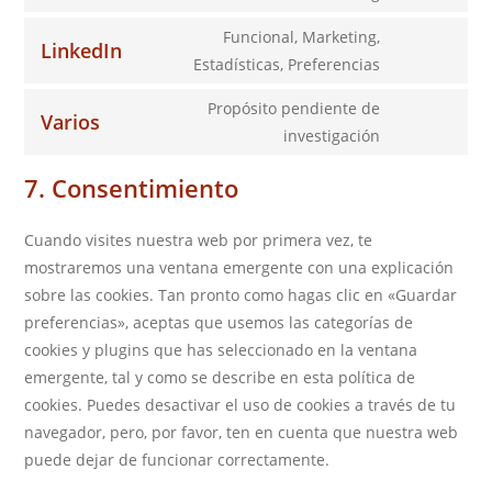
automattic
Consent
service
to
Funcional, Marketing,
facebook
LinkedIn
service
Consent
Estadísticas, Preferencias
twitter
to
Propósito pendiente de
service
Varios
Consent
investigación
linkedin
to
7. Consentimiento
service
varios
Cuando visites nuestra web por primera vez, te
mostraremos una ventana emergente con una explicación
sobre las cookies. Tan pronto como hagas clic en «Guardar
preferencias», aceptas que usemos las categorías de
cookies y plugins que has seleccionado en la ventana
emergente, tal y como se describe en esta política de
cookies. Puedes desactivar el uso de cookies a través de tu
navegador, pero, por favor, ten en cuenta que nuestra web
puede dejar de funcionar correctamente.