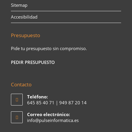
Sitemap
Accesibilidad
Presupuesto
Pide tu presupuesto sin compromiso.
PEDIR PRESUPUESTO
Contacto
Teléfono:
645 85 40 71 | 949 87 20 14
Correo electrónico:
Se
info@pulseinformatica.es
abre
en