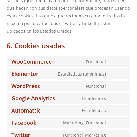
sociales (que puede cambiar frecuentemente) para saber
que hacen con sus datos (personales) que procesan usando
estas cookies. Los datos que reciben son anonimizados lo
máximo posible. Facebook, Twitter y LinkedIn están
ubicados en los Estados Unidos.
6. Cookies usadas
WooCommerce
Funcional
Consent
to
Elementor
Estadísticas (anónimas)
Consent
service
to
WordPress
Funcional
woocommerc
Consent
service
to
Google Analytics
Estadísticas
elementor
Consent
service
to
Automattic
Estadísticas
wordpress
Consent
service
to
Facebook
Marketing, Funcional
google-
Consent
service
analytics
to
Twitter
Funcional, Marketing