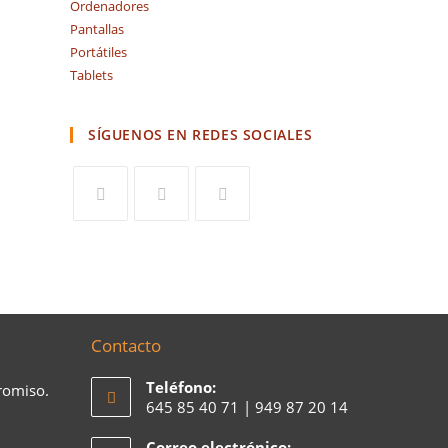
Ordenadores
Pantallas
Portátiles
Tablets
SÍGUENOS EN REDES SOCIALES
Contacto
Teléfono:
romiso.
645 85 40 71 | 949 87 20 14
Correo electrónico: