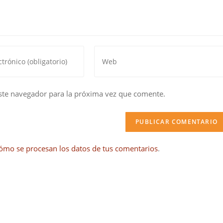
Introduce
la
URL
de
ste navegador para la próxima vez que comente.
tu
web
(opcional)
ómo se procesan los datos de tus comentarios
.