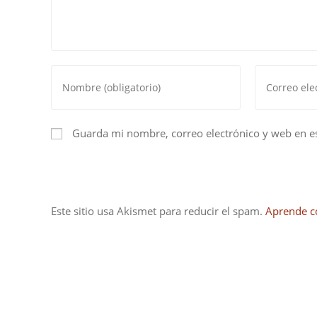
Introduce
Introduce
tu
tu
nombre
dirección
o
de
Guarda mi nombre, correo electrónico y web en e
nombre
correo
de
electrónico
usuario
para
para
comentar
Este sitio usa Akismet para reducir el spam.
Aprende c
comentar