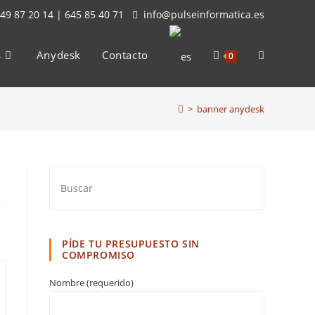
49 87 20 14 | 645 85 40 71
info@pulseinformatica.es
s
Anydesk
Contacto
Alternar
0
>
banner anydesk
búsqueda
de
la
PÍDE TU PRESUPUESTO SIN
COMPROMISO
Nombre (requerido)
web