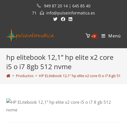
Saltar
949 87 20 14 | 645 85 40
al
71
info@pulseinformatica.es
contenido
Menú
0
hp elitebook 12,1” hp elite x2 core
i5 o i7 8gb 512 nvme
>
Productos
>
HP ELitebook 12,1” hp elite x2 core i5 o i7 8 gb 512 