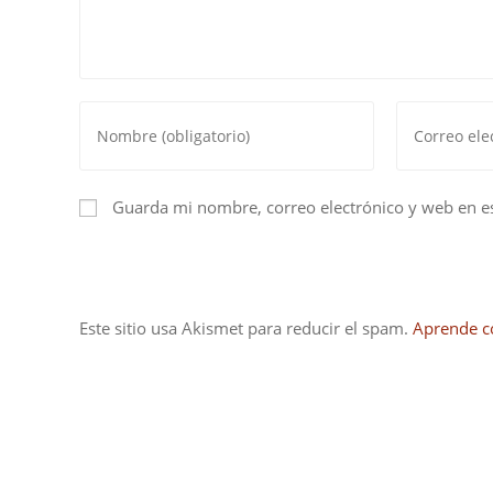
Introduce
Introduce
tu
tu
nombre
dirección
o
de
Guarda mi nombre, correo electrónico y web en e
nombre
correo
de
electrónico
usuario
para
para
comentar
Este sitio usa Akismet para reducir el spam.
Aprende c
comentar