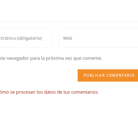
Introduce
la
URL
de
ste navegador para la próxima vez que comente.
tu
web
(opcional)
ómo se procesan los datos de tus comentarios
.