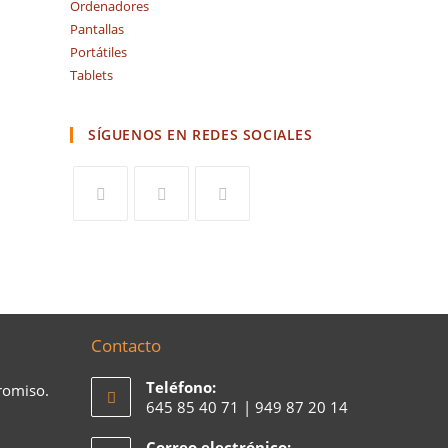
Ordenadores
Pantallas
Portátiles
Tablets
SÍGUENOS EN REDES SOCIALES
Contacto
Teléfono:
romiso.
645 85 40 71 | 949 87 20 14
Correo electrónico: