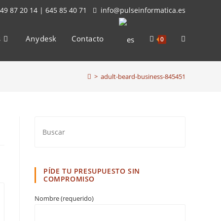
49 87 20 14 | 645 85 40 71
info@pulseinformatica.es
s
Anydesk
Contacto
Alternar
0
>
adult-beard-business-845451
búsqueda
de
la
PÍDE TU PRESUPUESTO SIN
COMPROMISO
Nombre (requerido)
web