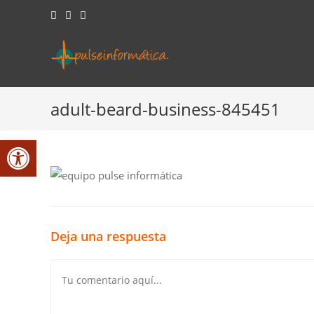
Saltar
al
contenido
adult-beard-business-845451
Abrir barra de herramientas
Deja una respuesta
Comentario