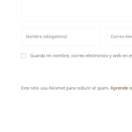
Introduce
Introduce
tu
tu
nombre
dirección
o
de
Guarda mi nombre, correo electrónico y web en e
nombre
correo
de
electrónico
usuario
para
para
comentar
Este sitio usa Akismet para reducir el spam.
Aprende c
comentar