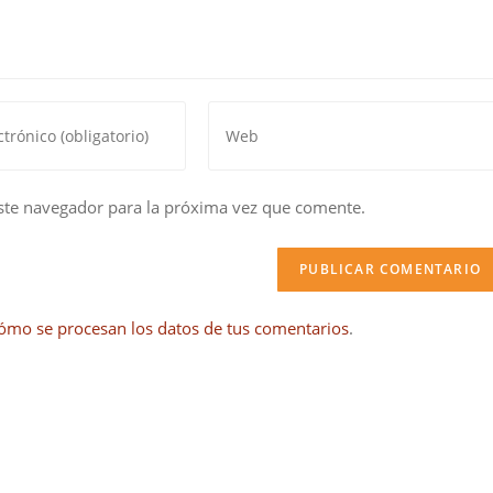
Introduce
la
URL
de
ste navegador para la próxima vez que comente.
tu
web
(opcional)
ómo se procesan los datos de tus comentarios
.