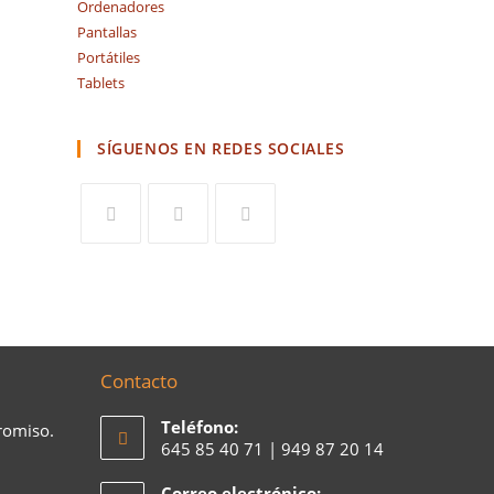
Ordenadores
Pantallas
Portátiles
Tablets
SÍGUENOS EN REDES SOCIALES
Contacto
Teléfono:
romiso.
645 85 40 71 | 949 87 20 14
Correo electrónico: