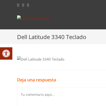
Saltar
al
contenido
Dell Latitude 3340 Teclado
Abrir barra de herramientas
Deja una respuesta
Comentario