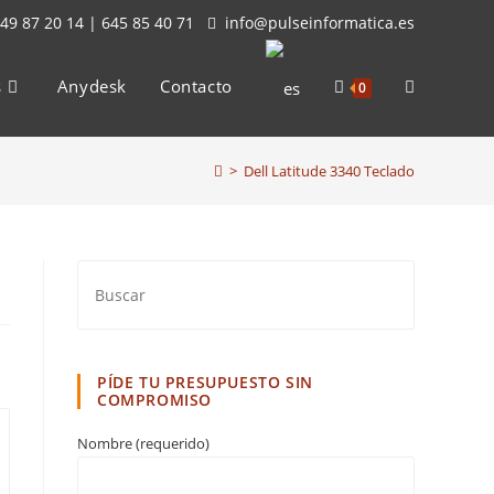
49 87 20 14 | 645 85 40 71
info@pulseinformatica.es
s
Anydesk
Contacto
Alternar
0
>
Dell Latitude 3340 Teclado
búsqueda
de
la
PÍDE TU PRESUPUESTO SIN
COMPROMISO
Nombre (requerido)
web