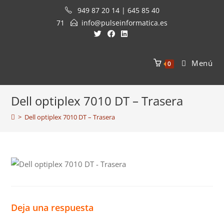
Saltar
949 87 20 14 | 645 85 40
al
71
info@pulseinformatica.es
contenido
Menú
0
Dell optiplex 7010 DT – Trasera
>
Dell optiplex 7010 DT – Trasera
Deja una respuesta