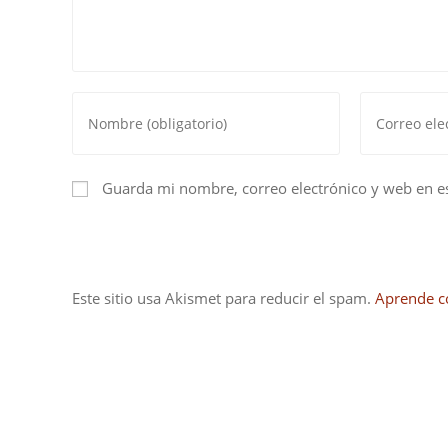
Introduce
Introduce
tu
tu
nombre
dirección
o
de
Guarda mi nombre, correo electrónico y web en e
nombre
correo
de
electrónico
usuario
para
para
comentar
Este sitio usa Akismet para reducir el spam.
Aprende c
comentar