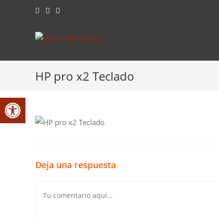
Saltar
al
contenido
HP pro x2 Teclado
Abrir barra de herramientas
Deja una respuesta
Comentario