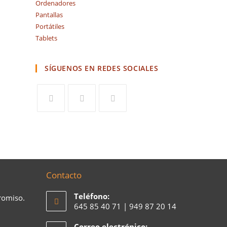
Ordenadores
Pantallas
Portátiles
Tablets
SÍGUENOS EN REDES SOCIALES
Contacto
Teléfono:
romiso.
645 85 40 71 | 949 87 20 14
Correo electrónico: