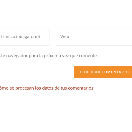
Introduce
la
URL
de
ste navegador para la próxima vez que comente.
tu
web
(opcional)
ómo se procesan los datos de tus comentarios
.