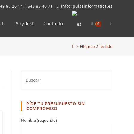
49 87 20 14 | 645 85 40 71
info@pulseinformatica.es
s
Anydesk
Contacto
Alternar
0
>
HP pro x2 Teclado
búsqueda
de
la
PÍDE TU PRESUPUESTO SIN
COMPROMISO
Nombre (requerido)
web