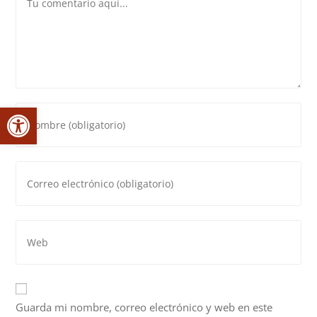
Abrir barra de herramientas
Introduce
tu
nombre
o
Introduce
nombre
tu
de
dirección
usuario
de
Introduce
para
correo
la
comentar
electrónico
URL
para
de
comentar
tu
Guarda mi nombre, correo electrónico y web en este
web